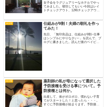
女子会をラグジュアリーなホテルでやっ
てみました。寝坊してもいい今回はレイ
トチェックアウト、12時チェックアウト
のプランだったので目覚ましをかけず
に。見事に朝ごはんの時間に間に合わ
ず、ランチに変更させてもらいました。
仕組みが9割！夫婦の朝礼を作っ
未分類
今回利用したのは、カフェ・...
てみた！
先日、「無印良品は、仕組みが9割−仕事
はシンプルにやりなさい−」を読んで、ブ
ログに書きました。読んだ後のベイビー
ステップとして、今夫婦で実施している
朝礼の内容を考えることにしました。ど
んな内容になったのか。朝礼とは本には
以下のように書かれて...
薬剤師の私が母になって選択した
未分類
予防接種を受ける事について。予
防接種とは何か。
出産して、体がボロボロ、慣れない子育
てがスタートした！と思ったら・・・。
すぐに予防接種が始まります。予防接種