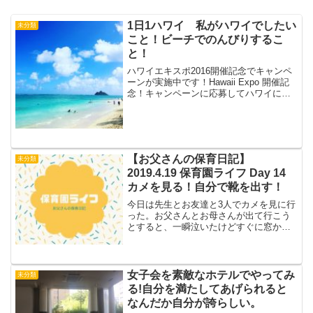
1日1ハワイ 私がハワイでしたい
未分類
こと！ビーチでのんびりするこ
と！
ハワイエキスポ2016開催記念でキャンペ
ーンが実施中です！Hawaii Expo 開催記
念！キャンペーンに応募してハワイに行
こう！（追記：終了しました）本日の私
がハワイでしたいことは、「ビーチでの
んびりすること！」ビーチでのんびりす
る時間が...
【お父さんの保育日記】
未分類
2019.4.19 保育園ライフ Day 14
カメを見る！自分で靴を出す！
今日は先生とお友達と3人でカメを見に行
った。お父さんとお母さんが出て行こう
とすると、一瞬泣いたけどすぐに窓から
見送ってくれた。鼻水を垂らしながら。
（笑）お迎えはあいちゃんと2人で。室内
に入るもそうたの姿がない。先生と園内
を散歩中とのことで待...
女子会を素敵なホテルでやってみ
未分類
る!自分を満たしてあげられると
なんだか自分が誇らしい。