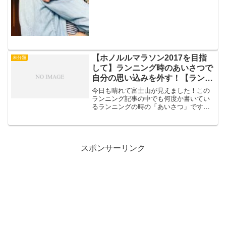
とは？病気の原因となる細菌、ウィルス
を注射、または飲み薬で投与して、体の
中で抗体をつくる。私なりの言葉で説明
すると、一度軽く感染して...
【ホノルルマラソン2017を目指
未分類
して】ランニング時のあいさつで
自分の思い込みを外す！【ランニ
ングノート 2017.3.9】
今日も晴れて富士山が見えました！この
ランニング記事の中でも何度か書いてい
るランニングの時の「あいさつ」です
が、以前は本当にあいさつができません
でした。自分の思いとしては、あいさつ
ができたらさらに気持ちいいだろうなと
思っていたけれど、できなか...
スポンサーリンク