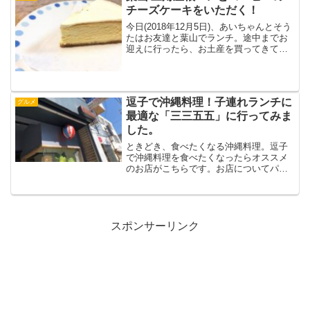
チーズケーキをいただく！
今日(2018年12月5日)、あいちゃんとそう
たはお友達と葉山でランチ。途中までお
迎えに行ったら、お土産を買ってきてく
れていました。ずっと気になっていた葉
山の「三角屋根パンとコーヒー」。お土
産は大好きなチーズケーキでした。▲紙
の手提げ袋がシ...
逗子で沖縄料理！子連れランチに
グルメ
最適な「三三五五」に行ってみま
した。
ときどき、食べたくなる沖縄料理。逗子
で沖縄料理を食べたくなったらオススメ
のお店がこちらです。お店についてパッ
と見た感じは、おしゃれなカフェ。ソフ
ァ席、カウンター席、テーブル席があり
ます。2階にも席があります。お子様用の
椅子もあり、お子様連れ...
スポンサーリンク