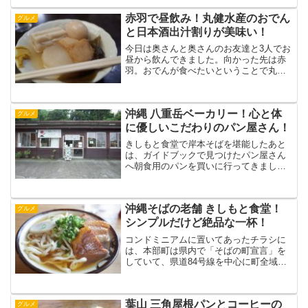
っそくご紹介します。DIEGO BY THE
RIVER▲外観はこんな感...
赤羽で昼飲み！丸健水産のおでん
グルメ
と日本酒出汁割りが美味い！
今日は奥さんと奥さんのお友達と3人でお
昼から飲んできました。向かった先は赤
羽。おでんが食べたいということで丸健
水産に行ってきました。さっそくご紹介
します。丸健水産12時過ぎにお店に着き
ましたが、すでにお客さんでいっぱい。
沖縄 八重岳ベーカリー！心と体
おでんと飲み物は注文...
グルメ
に優しいこだわりのパン屋さん！
きしもと食堂で岸本そばを堪能したあと
は、ガイドブックで見つけたパン屋さん
へ朝食用のパンを買いに行ってきまし
た。さっそくご紹介します。八重岳ベー
カリーきしもと食堂を出ると八重岳ベー
カリーはこちらと看板があったので、山
沖縄そばの老舗 きしもと食堂！
道をひたすら登っていきます...
グルメ
シンプルだけど絶品な一杯！
コンドミニアムに置いてあったチラシに
は、本部町は県内で「そばの町宣言」を
していて、県道84号線を中心に町全域に
多くのお店があるとのこと。その中から
「きしもと食堂 八重岳店」に行ってみ
ることにしました。さっそくご紹介しま
葉山 三角屋根パンとコーヒーの
す。きしもと食堂▲やっ...
グルメ