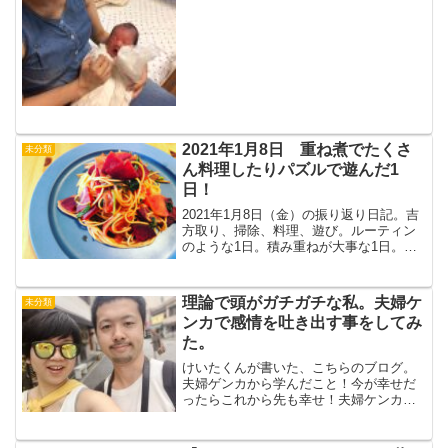
のか。回復してきたと思った矢先、４ヶ
月を過ぎて始まったのが抜け毛。抜け毛
があるのは知っていたし、また生えてく
るのも知っている。でも、...
2021年1月8日 重ね煮でたくさ
未分類
ん料理したりパズルで遊んだ1
日！
2021年1月8日（金）の振り返り日記。吉
方取り、掃除、料理、遊び。ルーティン
のような1日。積み重ねが大事な1日。今
日の記録睡眠布団に入るのが22時を少し
過ぎてしまった。起床時間も5時くらいと
睡眠時間も短くなってしまったけど、割
理論で頭がガチガチな私。夫婦ケ
未分類
と深く眠れた...
ンカで感情を吐き出す事をしてみ
た。
けいたくんが書いた、こちらのブログ。
夫婦ゲンカから学んだこと！今が幸せだ
ったらこれから先も幸せ！夫婦ケンカを
した話から学んだ事を書いてくれまし
た。幸せに気がつくことの大切さ。これ
に気が付ける様になってから、私はとて