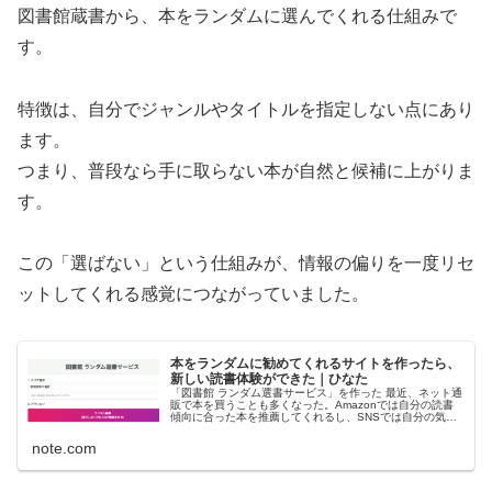
図書館蔵書から、本をランダムに選んでくれる仕組みで
す。
特徴は、自分でジャンルやタイトルを指定しない点にあり
ます。
つまり、普段なら手に取らない本が自然と候補に上がりま
す。
この「選ばない」という仕組みが、情報の偏りを一度リセ
ットしてくれる感覚につながっていました。
本をランダムに勧めてくれるサイトを作ったら、
新しい読書体験ができた｜ひなた
「図書館 ランダム選書サービス」を作った 最近、ネット通
販で本を買うことも多くなった。Amazonでは自分の読書
傾向に合った本を推薦してくれるし、SNSでは自分の気が
合う人がオススメ本を紹介している。好きな本に沢山出会
えるのは幸せだ。 しか...
note.com