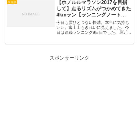
【ホノルルマラソン2017を目指
未分類
も楽になれました。心のお勉...
して】走るリズムがつかめてきた
4kmラン【ランニングノート
2017.2.7】
今日も雲ひとつない快晴。本当に気持ち
いい。富士山もきれいに見えました。今
日は連続ランニング9日目でした。最近は
ここまで続くことはなかったので、いい
リズムが出てきました。このリズムを崩
さないようにしたいと思います。2013年
には連続80日以上...
スポンサーリンク