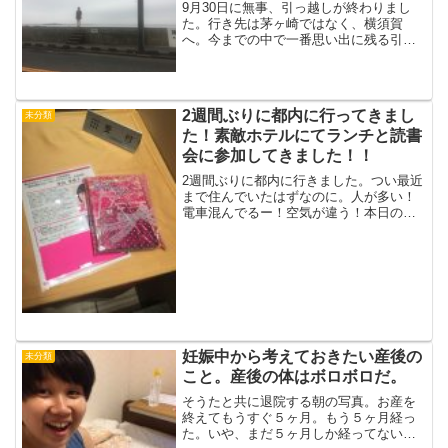
9月30日に無事、引っ越しが終わりまし
た。行き先は茅ヶ崎ではなく、横須賀
へ。今までの中で一番思い出に残る引っ
越しになりました。親にお金を借りる茅
ヶ崎で物件が見つかったけど、予算オー
バーのためお金を借りに頭を下げに行っ
たと記事にも書きました。...
2週間ぶりに都内に行ってきまし
未分類
た！素敵ホテルにてランチと読書
会に参加してきました！！
2週間ぶりに都内に行きました。つい最近
まで住んでいたはずなのに。人が多い！
電車混んでるー！空気が違う！本日の目
的は読書会参加&お手伝い。大好きな先輩
ファシリテーター、酒井美佐さんがピン
ク社長こと多田多延子さんと行う読書
会。「キセキのヒロシマ...
妊娠中から考えておきたい産後の
未分類
こと。産後の体はボロボロだ。
そうたと共に退院する朝の写真。お産を
終えてもうすぐ５ヶ月。もう５ヶ月経っ
た。いや、まだ５ヶ月しか経ってないな