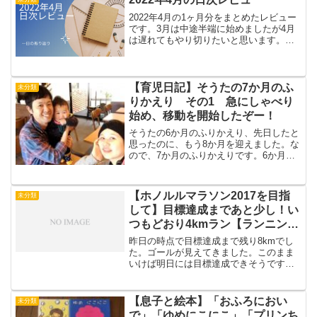
2022年4月の1ヶ月分をまとめたレビュー
です。3月は中途半端に始めましたが4月
は遅れてもやり切りたいと思います。よ
ろしくお願いします！ではさっそく行っ
てみましょう！2022年4月2日 イライラ
したり、みんなで海へ遊びに行った一日
2022年...
【育児日記】そうたの7か月のふ
未分類
りかえり その1 急にしゃべり
始め、移動を開始したぞー！
そうたの6か月のふりかえり、先日したと
思ったのに、もう8か月を迎えました。な
ので、7か月のふりかえりです。6か月の
がこちら疲労困憊なスタート6か月、7か
月目を迎えた頃、私はすっかり疲れ果て
ておりました。（これ、月齢が上がる度
【ホノルルマラソン2017を目指
未分類
に疲れ果てる事に...
して】目標達成まであと少し！い
つもどおり4kmラン【ランニング
ノート 2017.2.22】
昨日の時点で目標達成まで残り8kmでし
た。ゴールが見えてきました。このまま
いけば明日には目標達成できそうです。
今日もコツコツ4kmをランニング。ゴー
ルが目の前に見えてきていても、焦らず
積み上げて行くことが自分には合ってい
【息子と絵本】「おふろにおい
未分類
ます。走ってしまいた...
で」「ゆめにこにこ」「プリンち