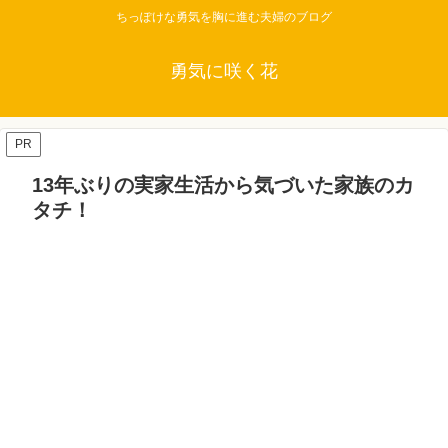
ちっぽけな勇気を胸に進む夫婦のブログ
勇気に咲く花
PR
13年ぶりの実家生活から気づいた家族のカ
タチ！