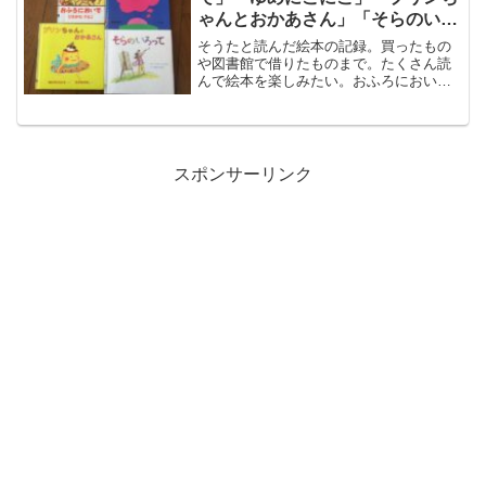
ゃんとおかあさん」「そらのいろ
って」を読んだ！
そうたと読んだ絵本の記録。買ったもの
や図書館で借りたものまで。たくさん読
んで絵本を楽しみたい。おふろにおいで
いろんないきもののお風呂シーンが出て
くる絵本。それぞれの音がかわいくて、
お風呂って気持ちいいんだと教えてくれ
る。そうたとのお風呂は毎...
スポンサーリンク