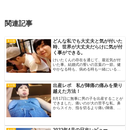
関連記事
どんな私でも大丈夫と気が付いた
未分類
時、世界が大丈夫だらけに気が付
く事ができる。
けいたくんの存在を通じて、最近気が付
いた事。結婚式の誓いの言葉の一節。健
やかなる時も、病める時も一緒にいる事
を誓いますか？これは体が健やかな時、
病める時だけでなく、心の健やかなる
時、病める時も、一緒にいる。けいたく
出産レポ 私が陣痛の痛みを乗り
未分類
んと出会った時から、私はあ...
越えた方法！
8月17日に無事に男の子を出産することが
できました。痛いのが大の苦手な私。鼻
からスイカ、指を切るより痛い陣痛、痛
いイメージがつきものの、出産。でも、
今、ふりかえると楽しかったー！と言え
るお産になりました。どうして、楽しか
ったと感じられたのか...
2022年4月の日次レビュー
未分類