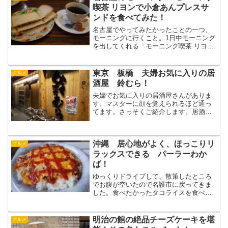
喫茶 リヨンで小倉あんプレスサ
ンドを食べてみた！
名古屋でやってみたかったことの一つ、
モーニングに行くこと。1日中モーニング
を出してくれる「モーニング喫茶 リヨ
ン」に行ってきたので、ご紹介します。
モーニング喫茶 リヨン▲こちらがモーニ
ング喫茶 リヨン。地上から行ったのです
東京 板橋 夫婦お気に入りの居
グルメ
が、地下街を通って...
酒屋 鈴むら！
夫婦でお気に入りの居酒屋さんがありま
す。マスターに顔を覚えられるほど通っ
てます。さっそくご紹介します。居酒屋
「鈴むら」お店の名前は「鈴むら」。板
橋区に2店舗ありますが、よく行くのは都
営三田線新板橋駅に近い本店です。だい
沖縄 居心地がよく、ほっこりリ
たいカウンター席に座り...
グルメ
ラックスできる パーラーわか
ば！
ゆっくりドライブして、散策したところ
でお腹が空いたので名護市に戻ってきま
した。食べたかったタコライスを食べま
したよ。では、行ってみましょう。パー
ラーわかば▲向かったのは名護市にある
パーラーわかば。看板がかわいいです
明治の館の絶品チーズケーキを堪
グルメ
ね。ほっこりします。▲店内...