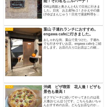
能！その名もニルバーナ！
GWは両親と奥さんと4人で日光に行きま
した。日光 お土産No.1！さかえやの揚
げゆばまんじゅう！日光で湯波料理を堪
能！元祖 日光ゆば料理 割烹 恵比寿
家に行ってきた！日光のパワースポッ
ト！日光東照宮と日光二荒山神社に行っ
葉山 子連れランチにおすすめ。
てきた！日光東照宮、...
グルメ
engawa cafeに行きました。
おしゃれな街、葉山で見つけた、子連れ
でも行きやすいお店。engawa cafeをご紹
介します。お店の入り口お店はこの細い
路地に入ったところにあります。車の方
は近くのコインパーキングに。最寄り駅
はJR逗子駅、または京急線の新逗子駅か
らバスにな...
沖縄 ピザ喫茶 花人逢！ピザも
グルメ
景色も最高！
オクマビーチに続いてやってきたのは花
人逢(かじんほう)です。こちらもあいちゃ
んおすすめのお店。どんなお店なのかさ