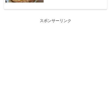
っそくいってみましょう。▲やってきま
した花人逢。調べてみたらガイドブック
やテレビにも出ている有名店。平日だか
ら混んでないかな？と...
スポンサーリンク