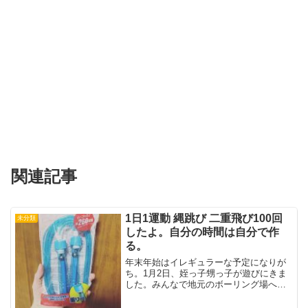
関連記事
1日1運動 縄跳び 二重飛び100回
未分類
したよ。自分の時間は自分で作
る。
年末年始はイレギュラーな予定になりが
ち。1月2日、姪っ子甥っ子が遊びにきま
した。みんなで地元のボーリング場へ。
11時頃からようやくスタート。ボーリン
グを順調に楽しみ、お昼を食べ帰宅した