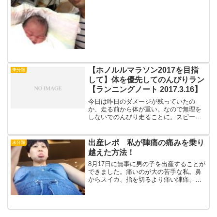
ました。周りの出産経験者からは、「旦
那がいたって役に立たないよ！」と言わ
れた事もありました。けい...
【ホノルルマラソン2017を目指
未分類
して】体を優先してのんびりラン
【ランニングノート 2017.3.16】
今日は昨日のダメージが残っていたの
か、走る前から体が重い。なので無理を
しないでのんびり走ることに。スピード
は気にせずにただただゆっくりと走る。
いつもは4kmで24分から26分、遅くても
27、28分台で走っているが、今日は30分
出産レポ 私が陣痛の痛みを乗り
未分類
かけて走った。...
越えた方法！
8月17日に無事に男の子を出産することが
できました。痛いのが大の苦手な私。鼻
からスイカ、指を切るより痛い陣痛、痛
いイメージがつきものの、出産。でも、
今、ふりかえると楽しかったー！と言え
るお産になりました。どうして、楽しか
ったと感じられたのか...