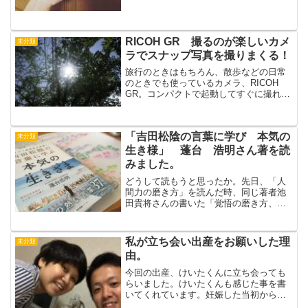
のは15時過ぎ。お茶にケーキを食べて、
次は何を食べようか...
RICOH GR 撮るのが楽しいカメ
未分類
ラでスナップ写真を撮りまくる！
旅行のときはもちろん、散歩などの日常
のときでも使っているカメラ、RICOH
GR。コンパクトで起動してすぐに撮れる
のが魅力的。そうたが産まれていろんな
表情を見せてくれるようになって、GRで
写真を撮るのがさらに楽しくなってきま
「吉田松陰の言葉に学び 本気の
した。自分の撮っ...
未分類
生き様」 蓬台 浩明さん著を読
みました。
どうして読もうと思ったか。先日、「人
間力の磨き方」を読んだ時、同じ著者池
田貴将さんの書いた「覚悟の磨き方、超
訳 吉田松陰」で私は吉田松陰を知りま
した。もう一冊うちの本棚に、吉田松陰
の本があるなぁと思って開いてみまし
私が立ち会い出産をお願いした理
未分類
た。吉田松陰が書いた文書を...
由。
今回の出産、けいたくんに立ち会っても
らいました。けいたくんも感じた事を書
いてくれています。妊娠した当初から、
立ち会ってもらいたい！と私は決めてい