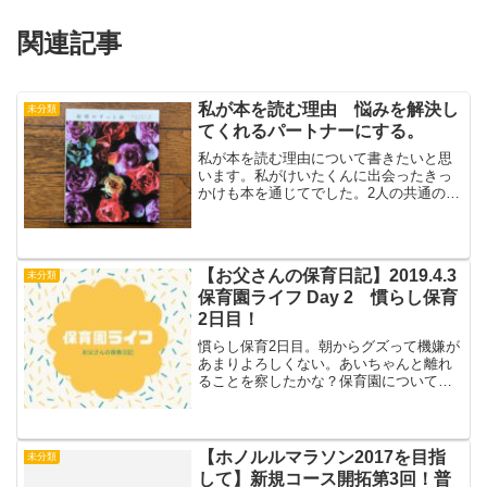
関連記事
私が本を読む理由 悩みを解決し
未分類
てくれるパートナーにする。
私が本を読む理由について書きたいと思
います。私がけいたくんに出会ったきっ
かけも本を通じてでした。2人の共通の趣
味、もうライフワークに近い気がしま
す。常に部屋には本があるし、図書館に
もずっと通っています。1年あたりの書籍
代を計算するのはちょっ...
【お父さんの保育日記】2019.4.3
未分類
保育園ライフ Day 2 慣らし保育
2日目！
慣らし保育2日目。朝からグズって機嫌が
あまりよろしくない。あいちゃんと離れ
ることを察したかな？保育園についても
泣き止まず、先生に抱っこしてもらって
た。お父さんはお母さんと昨日のチェッ
クと共有。帰るときも泣き止まず、お母
さんは少し複雑な気持ち...
【ホノルルマラソン2017を目指
未分類
して】新規コース開拓第3回！普