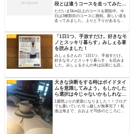
段とは違うコースを走ってみた！
【ランニングノート 2017.4.8】
ただいま5km以上のコースを開拓中。今
日は3種類目のコースに挑戦。新しい道を
走ってみました。上りと下りがあるもの
のほぼフラットな道を走り、病院の周り
をぐるっと回ってUターンしてくるコー
ス。走りながら思ったのは、規模も景色
「1日1つ、手放すだけ。好きなモ
未分類
も全然違うけれど、ホ...
ノとスッキリ暮らす」みしぇる著
を読みました！
みしぇるさんの「1日1つ、手放すだけ。
好きなモノとスッキリ暮らす」を読みま
した。みしぇるさんの本は以前にも読ん
だことがあるのですが、今回手にしたの
は、Instagramでスッキリチャレンジする
のをみて、自分もチャレンジしてみよう
大きな決断をする時はボイドタイ
未分類
と思ったこと...
ムを意識してみよう。もしかした
ら選択は今じゃないかもしれな
い。
1週間ぶりの更新になりました！！ブログ
でも書いていた引っ越しが無事完了！私
達は海まで、おおよそ70歩のところに住
むことにしました。1か月かけて部屋探し
をしていましたが、けいたくんの実家に
住まわせてもらう事にしました。今回の
引っ越しで私達は様...