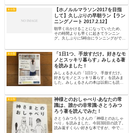
を上げれるかとおっしゃっていました。
いつもよりスピードを上げて走ってみよ
【ホノルルマラソン2017を目指
未分類
うと思ったのですが、のん...
して】久しぶりの早朝ラン【ラン
ニングノート 2017.2.12】
朝早く出かけることになっていたため、
その時間よりも早くに起きてランニン
グ。久しぶりに5時台にランニングができ
た。周りはまだ真っ暗だけど、満月の月
明かりが明るかった。海には月明かりが
反射していて神秘的。予定がなくても6時
「1日1つ、手放すだけ。好きなモ
未分類
台には走りたい。だんだ...
ノとスッキリ暮らす」みしぇる著
を読みました！
みしぇるさんの「1日1つ、手放すだけ。
好きなモノとスッキリ暮らす」を読みま
した。みしぇるさんの本は以前にも読ん
だことがあるのですが、今回手にしたの
は、Instagramでスッキリチャレンジする
のをみて、自分もチャレンジしてみよう
神様とのおしゃべり-あなたの常
未分類
と思ったこと...
識は、誰かの非常識-さとうみつ
ろう著を読んでみた！
さとうみつろうさんの「神様とのおしゃ
べり」を読みました。今回3回目の読了。
読み返すくらい好きな本ですが、中でも3
つのことを書きたいと思います。さっそ