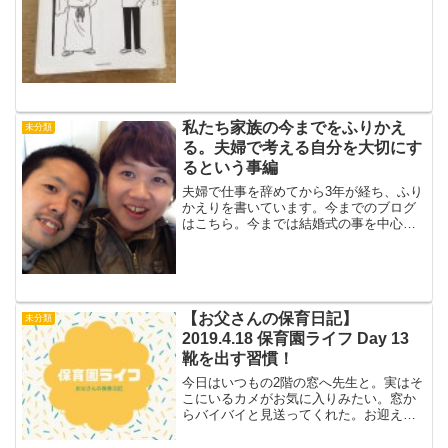
くご紹介します。固定観念を持っている
人は固定観念を持っています。もちろん
僕も。例えば、しっか...
私たち家族の今までをふりかえ
未分類
る。夫婦で考える自分を大切にす
るという事編
夫婦で仕事を辞めてから3年が経ち、ふり
かえりを書いています。今までのブログ
はこちら。今までは結婚式の事を中心に
書いてきました。今回からはそこから私
たちが感じていた葛藤、悩み、そのもや
もやにどう向き合ってきたかを書いてい
きます。自分を大切にす...
【お父さんの保育日記】
未分類
2019.4.18 保育園ライフ Day 13
靴を出す習慣！
今日はいつもの2階の窓へ先生と。実はそ
こにいるカメがお気に入りみたい。窓か
らバイバイと見送ってくれた。お迎えに
行くと、そうたのくつが入口に出てい
た。室内に行こうかなと思ったら先生と