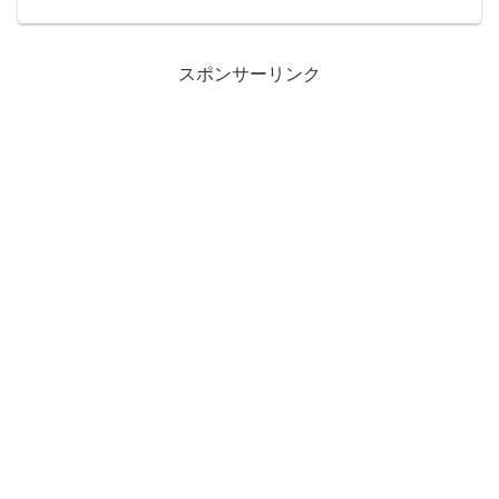
カメのところで遊んでた。張りつめたも
のが一気にゆるんで号泣。...
スポンサーリンク