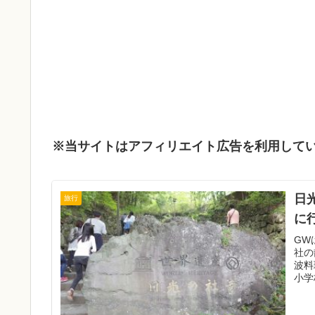
※当サイトはアフィリエイト広告を利用して
日
旅行
に
GW
社の
波料
小学