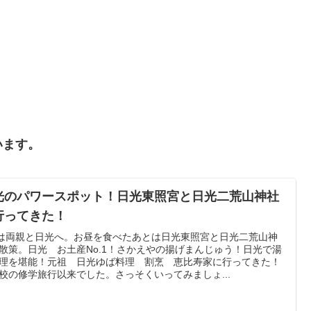
います。
光のパワースポット！日光東照宮と日光二荒山神社
行ってきた！
は両親と日光へ。お昼を食べたあとは日光東照宮と日光二荒山神
散策。日光 お土産No.1！さかえやの揚げまんじゅう！日光で湯
理を堪能！元祖 日光ゆば料理 割烹 恵比寿家に行ってきた！
校の修学旅行以来でした。さっそくいってみましょ...