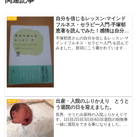
自分を信じるレッスン-マインド
未分類
フルネス・セラピー入門-手塚郁
恵著を読んでみた！感情は自分の
大切なもの！
手塚郁恵さんの自分を信じるレッスン-マ
インドフルネス・セラピー入門-を読んで
みました。冒頭にこう書かれています。
自分はどうしてこんなにだめなんだろう
どうせ自分がまちがっているほんとうは
一度も自分を生きたことがない…生きて
いるのもう疲れたなぁ...
出産・入院のふりかえり とうと
未分類
う退院の日を迎えました。
長男、そうた出産時の入院ふりかえりで
す。1日目2日目3日目4日目退院の朝無事
一緒に退院をできる事になりました。先
生からも、「もうチアノーゼも、黄疸も
落ち着いたから大丈夫でしょう」と。退