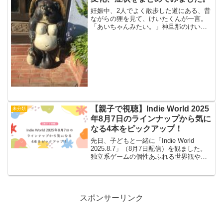
妊娠中、2人でよく散歩した道にある、昔
ながらの狸を見て、けいたくんが一言。
「あいちゃんみたい。」神旦那のけいた
くんですが、ときどきこんな事も言いま
す。男性の皆様。どうか、こういう事は
言わない様に。妊娠中は、なんだこり
ゃ！？という変化がたくさ...
【親子で視聴】Indie World 2025
未分類
年8月7日のラインナップから気に
なる4本をピックアップ！
先日、子どもと一緒に「Indie World
2025.8.7」（8月7日配信）を観ました。
独立系ゲームの個性あふれる世界観や斬
新なアイディアに、ついつい親も童心に
帰ってワクワクしながら視聴。特に、以
下の4作は「これは遊んでみたい！」と親
子...
スポンサーリンク